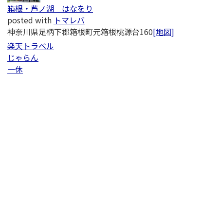
箱根・芦ノ湖 はなをり
posted with
トマレバ
神奈川県足柄下郡箱根町元箱根桃源台160
[地図]
楽天トラベル
じゃらん
一休