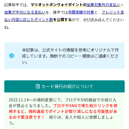
マリオットボンヴォイポイントの
加算対象外の支払い
・
記事前半では、
加算が半分になる支払い
年間実績の対象
クレジット支
を、後半では
と、
払い内容に応じたポイント数
を公開する
ので、ぜひ読み込んでください
ね。
本記事は、公式サイトの情報を参考にオリジナルで作
成しています。無断でのコピー・模倣はご遠慮くださ
い。
カード発行の紹介について
2023.11.14～の規約変更にて、ブログやSNS経由での紹介入
会が禁止となりました。
ブログやSNSで得た紹介リンクを使
用すると、規約違反でポイントが取り消しになる可能性があ
るので要注意です！
紹介は、友人や知人に依頼しましょ
う。