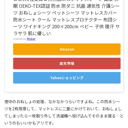
眠 OEKO-TEX認証 防水 防ダニ 抗菌 通気性 介護シー
ツ おねしょシーツ ペットシーツ マットレスカバー
防水シート クール マットレスプロテクター 布団シ
ーツ ワイドキング 200×200cm ベビー 子供 寝汗 サ
ラサラ 肌に優しい
created by
Rinker
Amazon
楽天市場
Yahooショッピング
夜中のおねしょの処理、なかなかつらいですよね。この防水シー
ツを2枚用意して、マットレスに二重にかけておいて、おねしょし
てしまったら一枚取り外して洗濯機へ投げ込んでそのまま寝る…と
いうのもいいかもアリです。